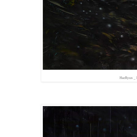
HaeRyun _ B