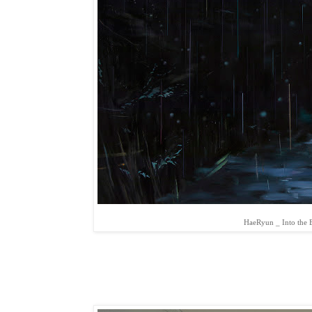
HaeRyun _ Into the B