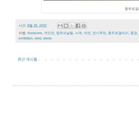
충무로갤
시간:
8월 28, 2022
라벨:
4seasons
,
개인전
,
땅위의날들
,
사계
,
자연
,
전시추천
,
충무로갤러리
,
풍경
,
exhibition
,
wind
,
winds
최근 게시물