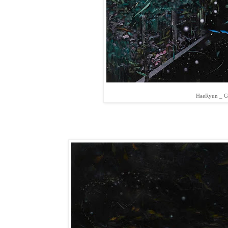
HaeRyun _ Gr